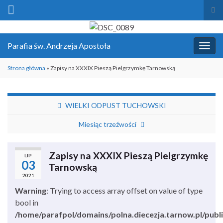
Prz
for
Search for:
wys
Parafia św. Andrzeja Apostoła
Prze
nawi
Strona główna
»
Zapisy na XXXIX Pieszą Pielgrzymkę Tarnowską
WIELKI ODPUST TUCHOWSKI
Miesiąc trzeźwości
Zapisy na XXXIX Pieszą Pielgrzymkę
LIP
03
Tarnowską
2021
Warning
: Trying to access array offset on value of type
bool in
/home/parafpol/domains/polna.diecezja.tarnow.pl/publ