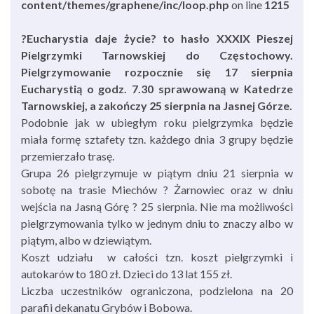
content/themes/graphene/inc/loop.php
on line
1215
?Eucharystia daje życie? to hasło XXXIX Pieszej
Pielgrzymki Tarnowskiej do Częstochowy.
Pielgrzymowanie rozpocznie się 17 sierpnia
Eucharystią o godz. 7.30 sprawowaną w Katedrze
Tarnowskiej, a zakończy 25 sierpnia na Jasnej Górze.
Podobnie jak w ubiegłym roku pielgrzymka będzie
miała formę sztafety tzn. każdego dnia 3 grupy będzie
przemierzało trasę.
Grupa 26 pielgrzymuje w piątym dniu 21 sierpnia w
sobotę na trasie Miechów ? Żarnowiec oraz w dniu
wejścia na Jasną Górę ? 25 sierpnia. Nie ma możliwości
pielgrzymowania tylko w jednym dniu to znaczy albo w
piątym, albo w dziewiątym.
Koszt udziału w całości tzn. koszt pielgrzymki i
autokarów to 180 zł. Dzieci do 13 lat 155 zł.
Liczba uczestników ograniczona, podzielona na 20
parafii dekanatu Grybów i Bobowa.