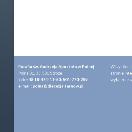
Parafia św. Andrzeja Apostoła w Polnej
Wszystkie 
Polna 31, 33-331 Stróże
stronie int
tel: +48 18-474-11-50; 501-770-259
wyłącznie z
e-mail: polna@diecezja.tarnow.pl