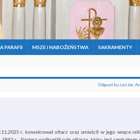
A PARAFII
MSZE i NABOŻEŃSTWA
SAKRAMENTY
Odpust ku czci św. An
.11.2025 r. konsekrował ołtarz oraz umieścił w jego wnęce reli
 1842 r. Pasterz podkreślił rolę ołtarza, który jest centralny