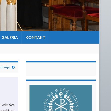
GALERIA
KONTAKT
drzeja
kwie św.
m punktem