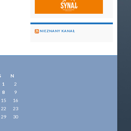
NIEZNANY KANAŁ
S
N
1
2
8
9
15
16
22
23
29
30