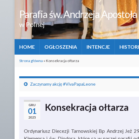
Parafia św. Andrzeja Apostoła
w Polnej
HOME
OGŁOSZENIA
INTENCJE
HISTORI
Strona główna
»
Konsekracja ołtarza
Zaczynamy akcję #VivaPapaLeone
Konsekracja ołtarza
GRU
01
2025
Ordynariusz Diecezji Tarnowskiej Bp Andrzej Jeż 29
Klemensa i św. Diodora, które są w naszej parafii od