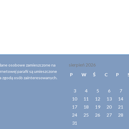
sierpień 2026
dane osobowe zamieszczone na
ernetowej parafii są umieszczone
P
W
Ś
C
P
a zgodą osób zainteresowanych.
3
4
5
6
7
10
11
12
13
14
17
18
19
20
21
24
25
26
27
28
31